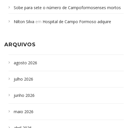
Sobe para sete o número de Campoformosenses mortos
em desabamento em São Paulo - Revista da Bahia
em
Nilton Silva
em
Hospital de Campo Formoso adquire
Campoformosenses que morreram em desabamentos são
aparelho para fazer exames de tomografia
sepultados em SP
ARQUIVOS
agosto 2026
julho 2026
junho 2026
maio 2026
abril 2026