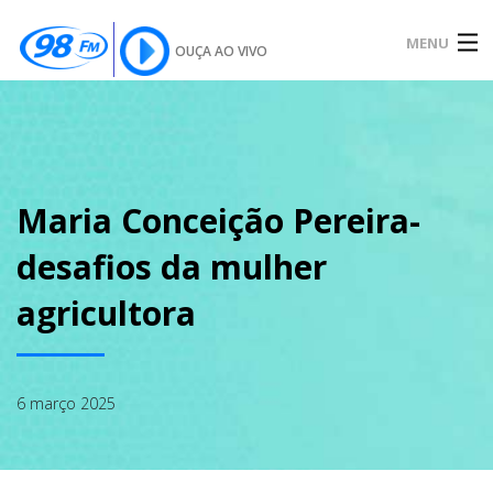
MENU
OUÇA AO VIVO
INÍCIO
SOBRE
Maria Conceição Pereira-
desafios da mulher
NOTÍCIAS
agricultora
PODCAST
6 março 2025
GALERIA