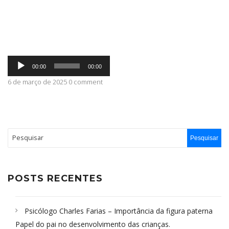
ABRANGÊNCIA
Tocador
CONTATO
00:00
00:00
de
áudio
6 de março de 2025 0 comment
POSTS RECENTES
Psicólogo Charles Farias – Importância da figura paterna
Papel do pai no desenvolvimento das crianças.