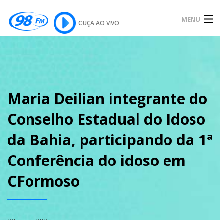
MENU
OUÇA AO VIVO
INÍCIO
SOBRE
Maria Deilian integrante do
Conselho Estadual do Idoso
NOTÍCIAS
da Bahia, participando da 1ª
Conferência do idoso em
PODCAST
CFormoso
GALERIA