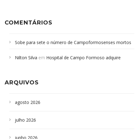
COMENTÁRIOS
Sobe para sete o número de Campoformosenses mortos
em desabamento em São Paulo - Revista da Bahia
em
Nilton Silva
em
Hospital de Campo Formoso adquire
Campoformosenses que morreram em desabamentos são
aparelho para fazer exames de tomografia
sepultados em SP
ARQUIVOS
agosto 2026
julho 2026
junho 2026