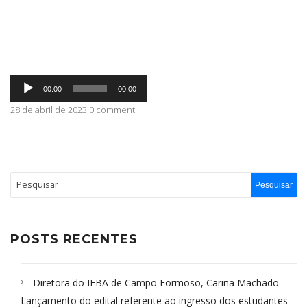
ABRANGÊNCIA
Tocador
CONTATO
00:00
00:00
de
áudio
28 de abril de 2023 0 comment
POSTS RECENTES
Diretora do IFBA de Campo Formoso, Carina Machado-
Lançamento do edital referente ao ingresso dos estudantes