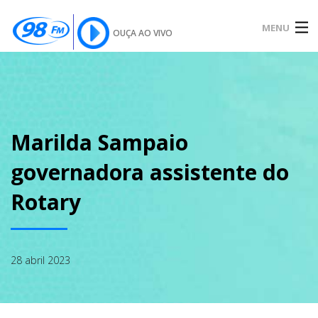
MENU
OUÇA AO VIVO
INÍCIO
SOBRE
Marilda Sampaio
governadora assistente do
NOTÍCIAS
Rotary
PODCAST
28 abril 2023
GALERIA