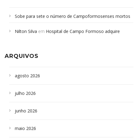
Sobe para sete o número de Campoformosenses mortos
em desabamento em São Paulo - Revista da Bahia
em
Nilton Silva
em
Hospital de Campo Formoso adquire
Campoformosenses que morreram em desabamentos são
aparelho para fazer exames de tomografia
sepultados em SP
ARQUIVOS
agosto 2026
julho 2026
junho 2026
maio 2026