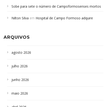
Sobe para sete o número de Campoformosenses mortos
em desabamento em São Paulo - Revista da Bahia
em
Nilton Silva
em
Hospital de Campo Formoso adquire
Campoformosenses que morreram em desabamentos são
aparelho para fazer exames de tomografia
sepultados em SP
ARQUIVOS
agosto 2026
julho 2026
junho 2026
maio 2026
abril 2026