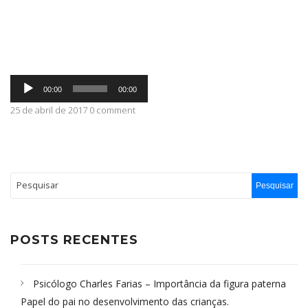
ABRANGÊNCIA
Tocador
CONTATO
00:00
00:00
de
áudio
25 de abril de 2017 0 comment
POSTS RECENTES
Psicólogo Charles Farias – Importância da figura paterna
Papel do pai no desenvolvimento das crianças.