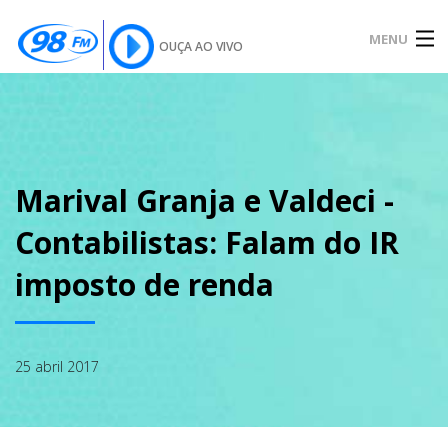
MENU
OUÇA AO VIVO
INÍCIO
SOBRE
Marival Granja e Valdeci -
Contabilistas: Falam do IR
NOTÍCIAS
imposto de renda
PODCAST
25 abril 2017
GALERIA