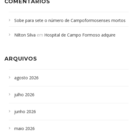
COMENTÁRIOS
Sobe para sete o número de Campoformosenses mortos
em desabamento em São Paulo - Revista da Bahia
em
Nilton Silva
em
Hospital de Campo Formoso adquire
Campoformosenses que morreram em desabamentos são
aparelho para fazer exames de tomografia
sepultados em SP
ARQUIVOS
agosto 2026
julho 2026
junho 2026
maio 2026