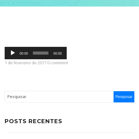
ABRANGÊNCIA
CONTATO
Tocador
00:00
00:00
de
áudio
1 de fevereiro de 2017 0 comment
POSTS RECENTES