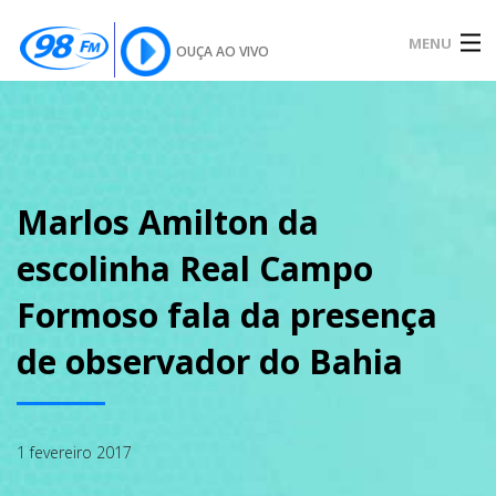
MENU
OUÇA AO VIVO
INÍCIO
SOBRE
Marlos Amilton da
escolinha Real Campo
NOTÍCIAS
Formoso fala da presença
de observador do Bahia
PODCAST
1 fevereiro 2017
GALERIA