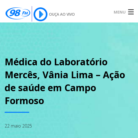
MENU
OUÇA AO VIVO
INÍCIO
SOBRE
Médica do Laboratório
Mercês, Vânia Lima – Ação
NOTÍCIAS
de saúde em Campo
Formoso
PODCAST
22 maio 2025
GALERIA