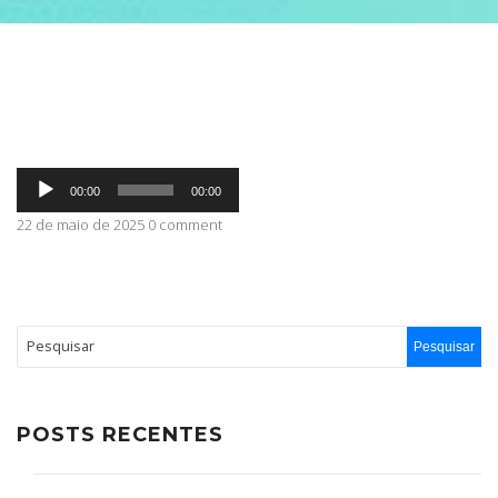
ABRANGÊNCIA
CONTATO
Tocador
00:00
00:00
de
áudio
22 de maio de 2025 0 comment
POSTS RECENTES