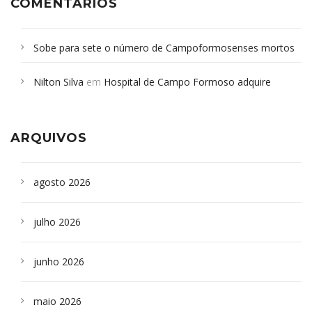
COMENTÁRIOS
Sobe para sete o número de Campoformosenses mortos
em desabamento em São Paulo - Revista da Bahia
em
Nilton Silva
em
Hospital de Campo Formoso adquire
Campoformosenses que morreram em desabamentos são
aparelho para fazer exames de tomografia
sepultados em SP
ARQUIVOS
agosto 2026
julho 2026
junho 2026
maio 2026