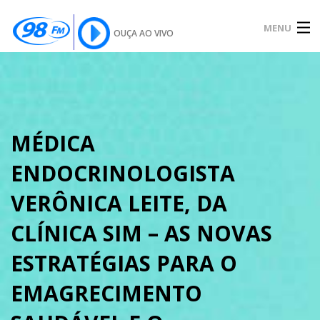
MENU
OUÇA AO VIVO
INÍCIO
SOBRE
MÉDICA
ENDOCRINOLOGISTA
NOTÍCIAS
VERÔNICA LEITE, DA
CLÍNICA SIM – AS NOVAS
PODCAST
ESTRATÉGIAS PARA O
EMAGRECIMENTO
GALERIA