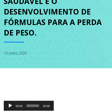
SAUDÁVEL E O
DESENVOLVIMENTO DE
ABRANGÊNCIA
FÓRMULAS PARA A PERDA
DE PESO.
CONTATO
10 junho 2026
Tocador
00:00
00:00
de