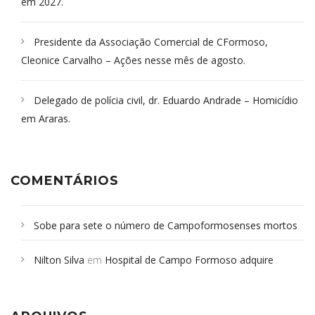
em 2027.
Presidente da Associação Comercial de CFormoso,
Cleonice Carvalho – Ações nesse mês de agosto.
Delegado de polícia civil, dr. Eduardo Andrade – Homicídio
em Araras.
COMENTÁRIOS
Sobe para sete o número de Campoformosenses mortos
em desabamento em São Paulo - Revista da Bahia
em
Nilton Silva
em
Hospital de Campo Formoso adquire
Campoformosenses que morreram em desabamentos são
aparelho para fazer exames de tomografia
sepultados em SP