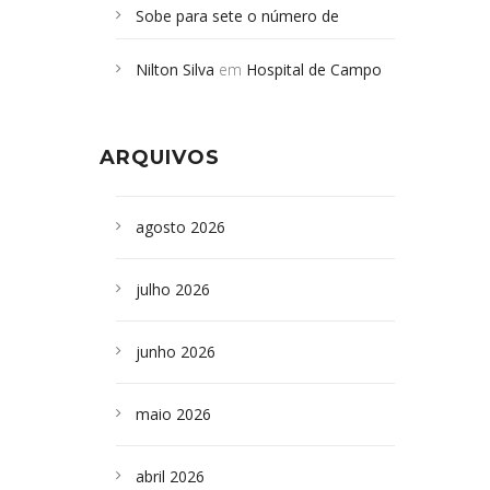
Sobe para sete o número de
Campoformosenses mortos em
Nilton Silva
em
Hospital de Campo
desabamento em São Paulo - Revista
Formoso adquire aparelho para fazer
da Bahia
em
Campoformosenses que
exames de tomografia
morreram em desabamentos são
ARQUIVOS
sepultados em SP
agosto 2026
julho 2026
junho 2026
maio 2026
abril 2026