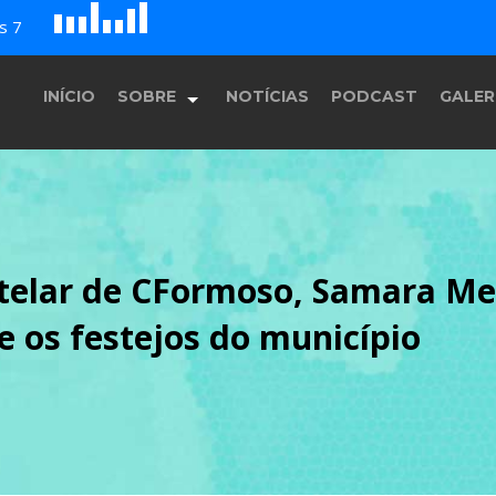
D
H
A
s 7
G
E
F
B
c
INÍCIO
SOBRE
NOTÍCIAS
PODCAST
GALER
História
telar de CFormoso, Samara Me
Equipe
e os festejos do município
Programação