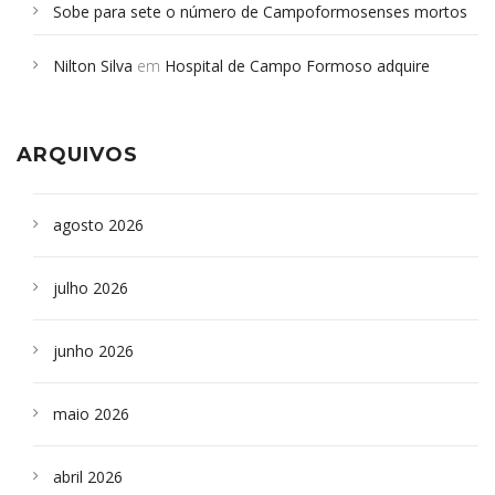
Sobe para sete o número de Campoformosenses mortos
em desabamento em São Paulo - Revista da Bahia
em
Nilton Silva
em
Hospital de Campo Formoso adquire
Campoformosenses que morreram em desabamentos são
aparelho para fazer exames de tomografia
sepultados em SP
ARQUIVOS
agosto 2026
julho 2026
junho 2026
maio 2026
abril 2026