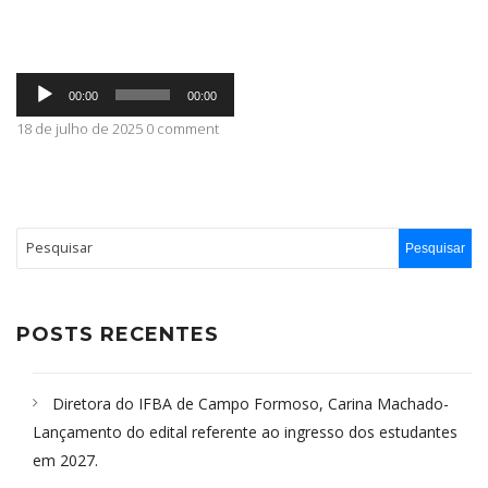
ABRANGÊNCIA
Tocador
00:00
00:00
de
áudio
18 de julho de 2025 0 comment
CONTATO
POSTS RECENTES
Diretora do IFBA de Campo Formoso, Carina Machado-
Lançamento do edital referente ao ingresso dos estudantes
em 2027.