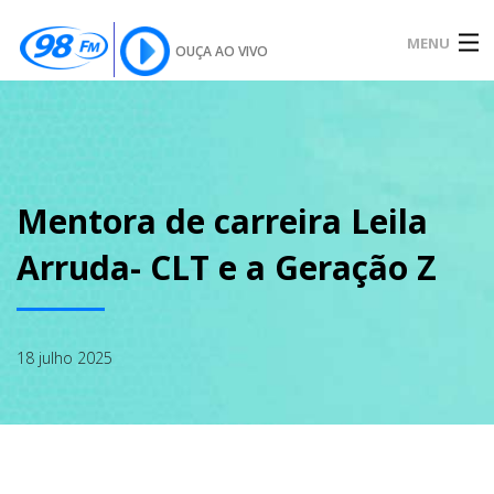
MENU
OUÇA AO VIVO
INÍCIO
SOBRE
Mentora de carreira Leila
Arruda- CLT e a Geração Z
NOTÍCIAS
18 julho 2025
PODCAST
GALERIA