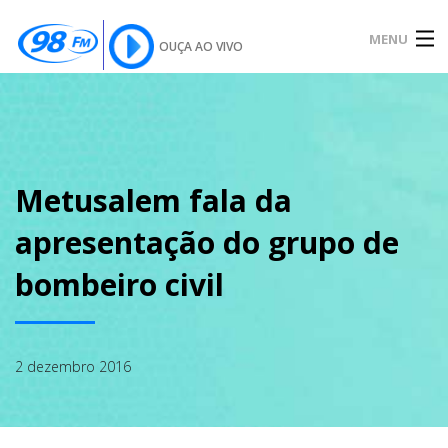
MENU
OUÇA AO VIVO
INÍCIO
SOBRE
Metusalem fala da
apresentação do grupo de
NOTÍCIAS
bombeiro civil
PODCAST
2 dezembro 2016
GALERIA