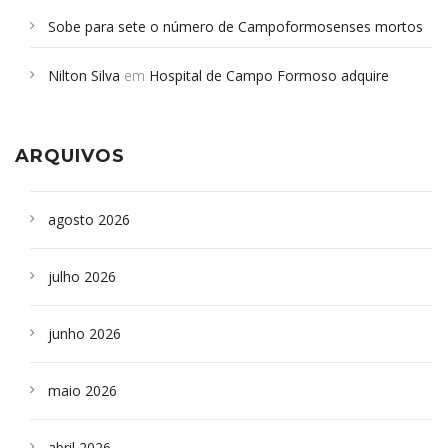
Sobe para sete o número de Campoformosenses mortos
em desabamento em São Paulo - Revista da Bahia
em
Nilton Silva
em
Hospital de Campo Formoso adquire
Campoformosenses que morreram em desabamentos são
aparelho para fazer exames de tomografia
sepultados em SP
ARQUIVOS
agosto 2026
julho 2026
junho 2026
maio 2026
abril 2026