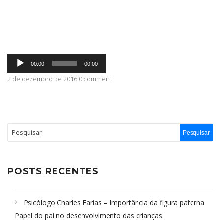
ABRANGÊNCIA
Tocador
CONTATO
00:00
00:00
de
áudio
2 de dezembro de 2016 0 comment
POSTS RECENTES
Psicólogo Charles Farias – Importância da figura paterna
Papel do pai no desenvolvimento das crianças.