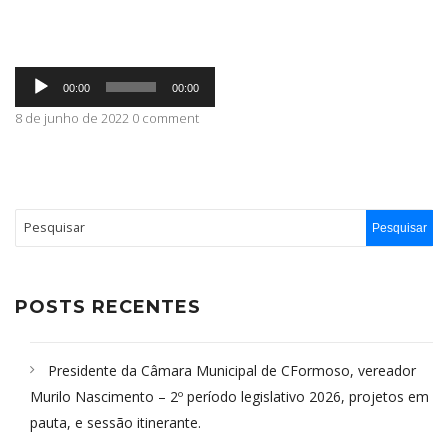
ABRANGÊNCIA
Tocador
00:00
00:00
de
áudio
8 de junho de 2022 0 comment
CONTATO
POSTS RECENTES
Presidente da Câmara Municipal de CFormoso, vereador
Murilo Nascimento – 2º período legislativo 2026, projetos em
pauta, e sessão itinerante.