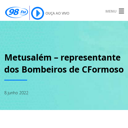
MENU
OUÇA AO VIVO
INÍCIO
SOBRE
Metusalém – representante
dos Bombeiros de CFormoso
NOTÍCIAS
8 junho 2022
PODCAST
GALERIA