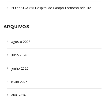
em desabamento em São Paulo - Revista da Bahia
em
Nilton Silva
em
Hospital de Campo Formoso adquire
Campoformosenses que morreram em desabamentos são
aparelho para fazer exames de tomografia
sepultados em SP
ARQUIVOS
agosto 2026
julho 2026
junho 2026
maio 2026
abril 2026