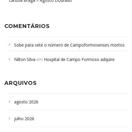
Larissa Braga – Agosto Dourado
COMENTÁRIOS
Sobe para sete o número de Campoformosenses mortos
em desabamento em São Paulo - Revista da Bahia
em
Nilton Silva
em
Hospital de Campo Formoso adquire
Campoformosenses que morreram em desabamentos são
aparelho para fazer exames de tomografia
sepultados em SP
ARQUIVOS
agosto 2026
julho 2026