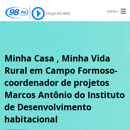
MENU
OUÇA AO VIVO
INÍCIO
SOBRE
Minha Casa , Minha Vida
Rural em Campo Formoso-
NOTÍCIAS
coordenador de projetos
Marcos Antônio do Instituto
PODCAST
de Desenvolvimento
habitacional
GALERIA