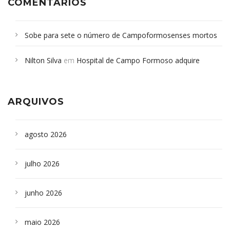
COMENTÁRIOS
Sobe para sete o número de Campoformosenses mortos
em desabamento em São Paulo - Revista da Bahia
em
Nilton Silva
em
Hospital de Campo Formoso adquire
Campoformosenses que morreram em desabamentos são
aparelho para fazer exames de tomografia
sepultados em SP
ARQUIVOS
agosto 2026
julho 2026
junho 2026
maio 2026