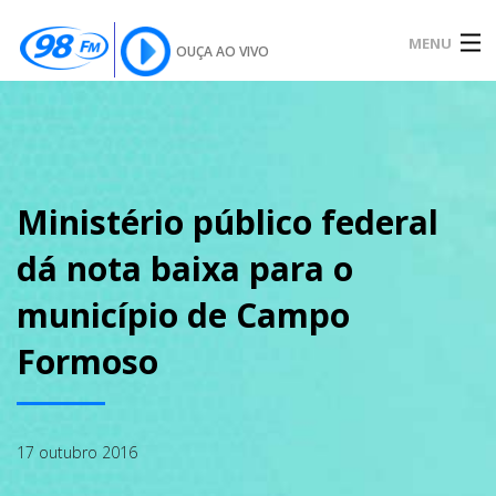
MENU
OUÇA AO VIVO
INÍCIO
SOBRE
Ministério público federal
dá nota baixa para o
NOTÍCIAS
município de Campo
Formoso
PODCAST
17 outubro 2016
GALERIA