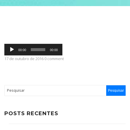
ABRANGÊNCIA
CONTATO
Tocador
00:00
00:00
de
áudio
17 de outubro de 2016 0 comment
POSTS RECENTES