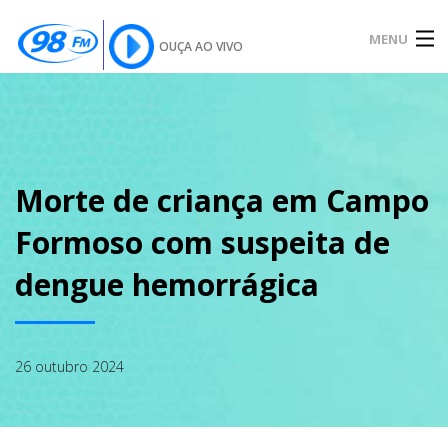
MENU
OUÇA AO VIVO
INÍCIO
SOBRE
Morte de criança em Campo
Formoso com suspeita de
NOTÍCIAS
dengue hemorrágica
PODCAST
26 outubro 2024
GALERIA