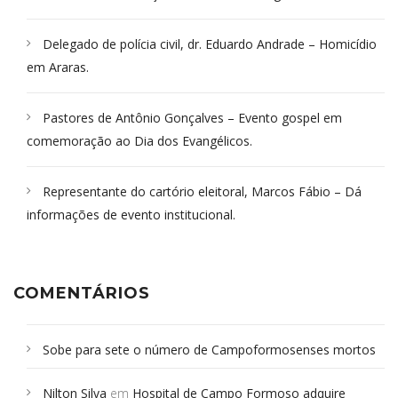
Delegado de polícia civil, dr. Eduardo Andrade – Homicídio
em Araras.
Pastores de Antônio Gonçalves – Evento gospel em
comemoração ao Dia dos Evangélicos.
Representante do cartório eleitoral, Marcos Fábio – Dá
informações de evento institucional.
COMENTÁRIOS
Sobe para sete o número de Campoformosenses mortos
em desabamento em São Paulo - Revista da Bahia
em
Nilton Silva
em
Hospital de Campo Formoso adquire
Campoformosenses que morreram em desabamentos são