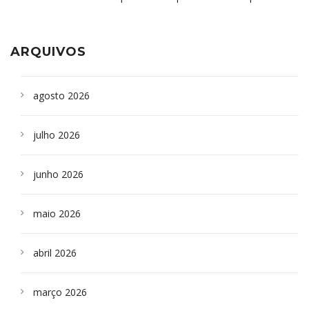
aparelho para fazer exames de tomografia
sepultados em SP
ARQUIVOS
agosto 2026
julho 2026
junho 2026
maio 2026
abril 2026
março 2026