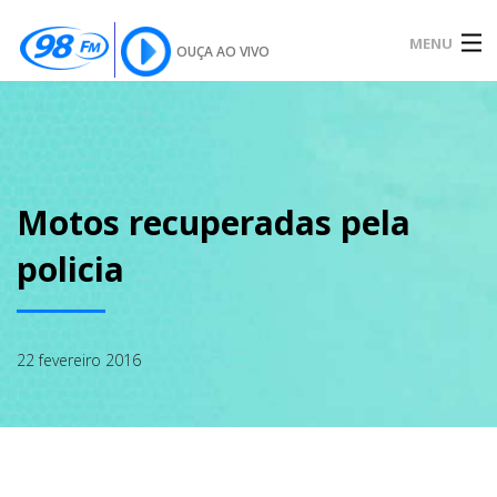
MENU
OUÇA AO VIVO
INÍCIO
SOBRE
Motos recuperadas pela
policia
NOTÍCIAS
22 fevereiro 2016
PODCAST
GALERIA