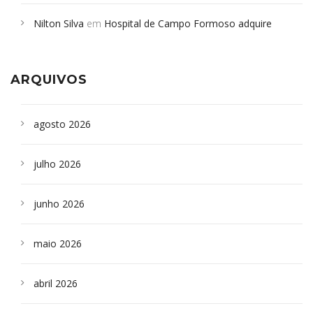
em desabamento em São Paulo - Revista da Bahia
em
Nilton Silva
em
Hospital de Campo Formoso adquire
Campoformosenses que morreram em desabamentos são
aparelho para fazer exames de tomografia
sepultados em SP
ARQUIVOS
agosto 2026
julho 2026
junho 2026
maio 2026
abril 2026