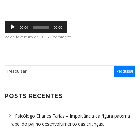
ABRANGÊNCIA
Tocador
00:00
00:00
de
áudio
22 de fevereiro de 2016 0 comment
CONTATO
POSTS RECENTES
Psicólogo Charles Farias – Importância da figura paterna
Papel do pai no desenvolvimento das crianças.