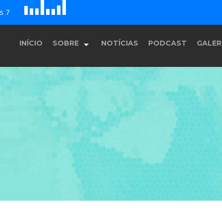
D
H
A
s 7
G
E
F
B
c
INÍCIO
SOBRE
NOTÍCIAS
PODCAST
GALER
História
Equipe
Programação