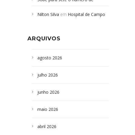
Campoformosenses mortos em
Nilton Silva
em
Hospital de Campo
desabamento em São Paulo - Revista
Formoso adquire aparelho para fazer
da Bahia
em
Campoformosenses que
exames de tomografia
morreram em desabamentos são
ARQUIVOS
sepultados em SP
agosto 2026
julho 2026
junho 2026
maio 2026
abril 2026