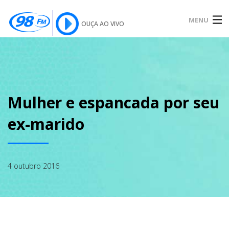
MENU
OUÇA AO VIVO
INÍCIO
SOBRE
Mulher e espancada por seu
ex-marido
NOTÍCIAS
4 outubro 2016
PODCAST
GALERIA