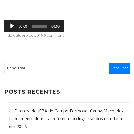
ABRANGÊNCIA
Tocador
00:00
00:00
de
áudio
4 de outubro de 2016 0 comment
CONTATO
POSTS RECENTES
Diretora do IFBA de Campo Formoso, Carina Machado-
Lançamento do edital referente ao ingresso dos estudantes
em 2027.