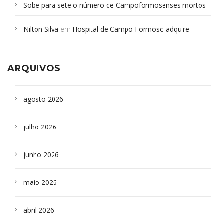
Sobe para sete o número de Campoformosenses mortos
em desabamento em São Paulo - Revista da Bahia
em
Nilton Silva
em
Hospital de Campo Formoso adquire
Campoformosenses que morreram em desabamentos são
aparelho para fazer exames de tomografia
sepultados em SP
ARQUIVOS
agosto 2026
julho 2026
junho 2026
maio 2026
abril 2026