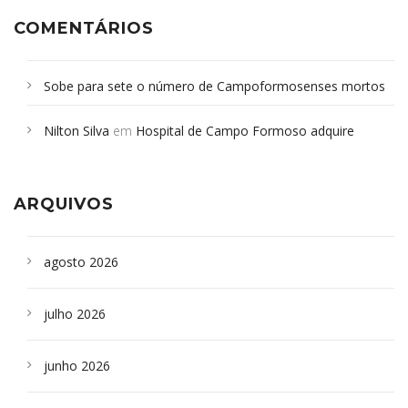
COMENTÁRIOS
Sobe para sete o número de Campoformosenses mortos
em desabamento em São Paulo - Revista da Bahia
em
Nilton Silva
em
Hospital de Campo Formoso adquire
Campoformosenses que morreram em desabamentos são
aparelho para fazer exames de tomografia
sepultados em SP
ARQUIVOS
agosto 2026
julho 2026
junho 2026