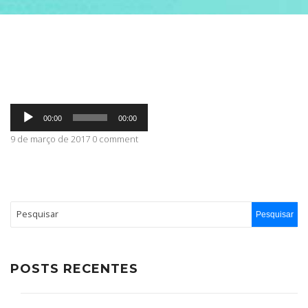
ABRANGÊNCIA
CONTATO
Tocador
00:00
00:00
de
áudio
9 de março de 2017 0 comment
POSTS RECENTES