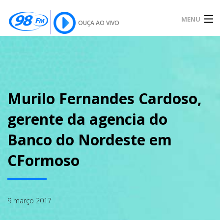
MENU
OUÇA AO VIVO
INÍCIO
SOBRE
Murilo Fernandes Cardoso,
gerente da agencia do
NOTÍCIAS
Banco do Nordeste em
CFormoso
PODCAST
9 março 2017
GALERIA