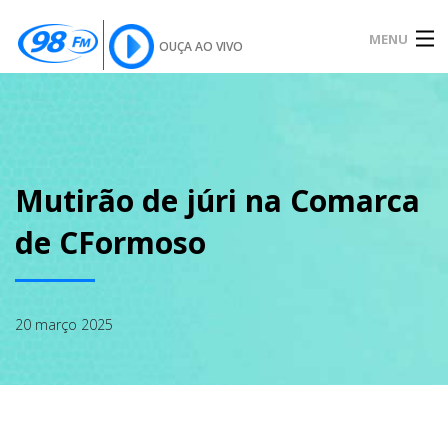
MENU
OUÇA AO VIVO
INÍCIO
SOBRE
Mutirão de júri na Comarca
de CFormoso
NOTÍCIAS
20 março 2025
PODCAST
GALERIA