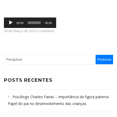
ABRANGÊNCIA
Tocador
00:00
00:00
de
áudio
20 de março de 2025 0 comment
CONTATO
POSTS RECENTES
Psicólogo Charles Farias – Importância da figura paterna
Papel do pai no desenvolvimento das crianças.