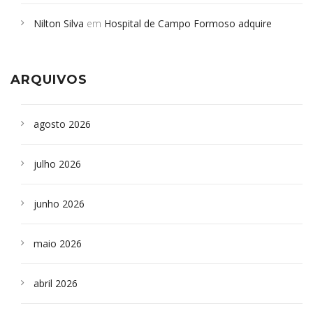
em desabamento em São Paulo - Revista da Bahia
em
Nilton Silva
em
Hospital de Campo Formoso adquire
Campoformosenses que morreram em desabamentos são
aparelho para fazer exames de tomografia
sepultados em SP
ARQUIVOS
agosto 2026
julho 2026
junho 2026
maio 2026
abril 2026