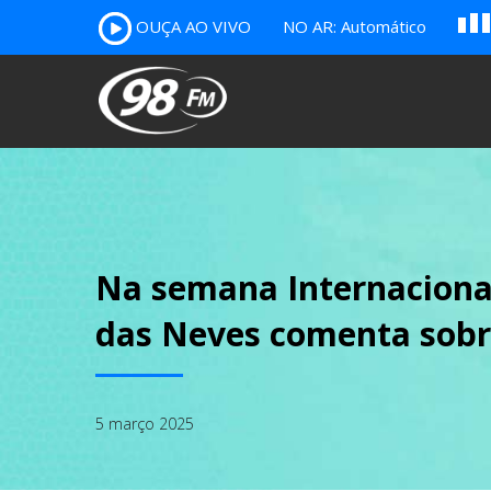
OUÇA AO VIVO
NO AR: Automático
A
B
c
Na semana Internacional
das Neves comenta sobr
5 março 2025