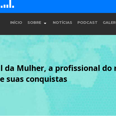
D
H
G
E
F
INÍCIO
SOBRE
NOTÍCIAS
PODCAST
GALER
História
 da Mulher, a profissional do
Equipe
e suas conquistas
Programação