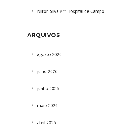
Campoformosenses mortos em
Nilton Silva
em
Hospital de Campo
desabamento em São Paulo - Revista
Formoso adquire aparelho para fazer
da Bahia
em
Campoformosenses que
exames de tomografia
morreram em desabamentos são
ARQUIVOS
sepultados em SP
agosto 2026
julho 2026
junho 2026
maio 2026
abril 2026