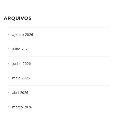
aparelho para fazer exames de tomografia
sepultados em SP
ARQUIVOS
agosto 2026
julho 2026
junho 2026
maio 2026
abril 2026
março 2026