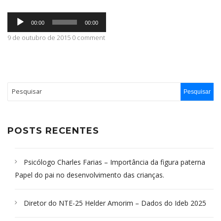
Tocador
ABRANGÊNCIA
00:00
00:00
de
áudio
9 de outubro de 2015 0 comment
CONTATO
POSTS RECENTES
Psicólogo Charles Farias – Importância da figura paterna
Papel do pai no desenvolvimento das crianças.
Diretor do NTE-25 Helder Amorim – Dados do Ideb 2025