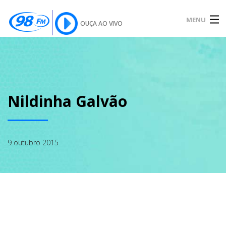
MENU
OUÇA AO VIVO
INÍCIO
SOBRE
Nildinha Galvão
NOTÍCIAS
9 outubro 2015
PODCAST
GALERIA