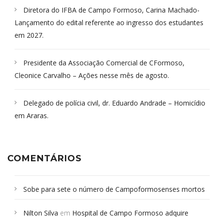
Diretora do IFBA de Campo Formoso, Carina Machado-
Lançamento do edital referente ao ingresso dos estudantes
em 2027.
Presidente da Associação Comercial de CFormoso,
Cleonice Carvalho – Ações nesse mês de agosto.
Delegado de polícia civil, dr. Eduardo Andrade – Homicídio
em Araras.
COMENTÁRIOS
Sobe para sete o número de Campoformosenses mortos
em desabamento em São Paulo - Revista da Bahia
em
Nilton Silva
em
Hospital de Campo Formoso adquire
Campoformosenses que morreram em desabamentos são