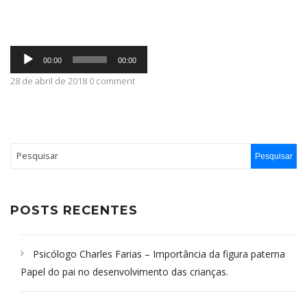
ABRANGÊNCIA
Tocador
00:00
00:00
de
áudio
28 de abril de 2018 0 comment
CONTATO
POSTS RECENTES
Psicólogo Charles Farias – Importância da figura paterna
Papel do pai no desenvolvimento das crianças.