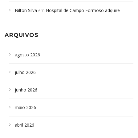
em desabamento em São Paulo - Revista da Bahia
em
Nilton Silva
em
Hospital de Campo Formoso adquire
Campoformosenses que morreram em desabamentos são
aparelho para fazer exames de tomografia
sepultados em SP
ARQUIVOS
agosto 2026
julho 2026
junho 2026
maio 2026
abril 2026