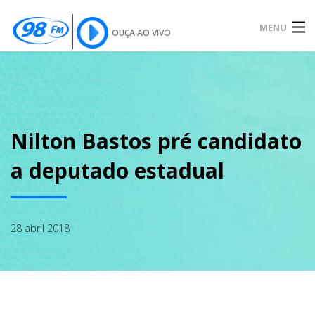
MENU
OUÇA AO VIVO
INÍCIO
SOBRE
Nilton Bastos pré candidato
a deputado estadual
NOTÍCIAS
28 abril 2018
PODCAST
GALERIA