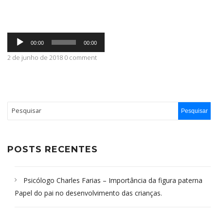
ABRANGÊNCIA
Tocador
00:00
00:00
de
áudio
2 de junho de 2018 0 comment
CONTATO
POSTS RECENTES
Psicólogo Charles Farias – Importância da figura paterna
Papel do pai no desenvolvimento das crianças.