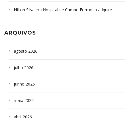
em desabamento em São Paulo - Revista da Bahia
em
Nilton Silva
em
Hospital de Campo Formoso adquire
Campoformosenses que morreram em desabamentos são
aparelho para fazer exames de tomografia
sepultados em SP
ARQUIVOS
agosto 2026
julho 2026
junho 2026
maio 2026
abril 2026