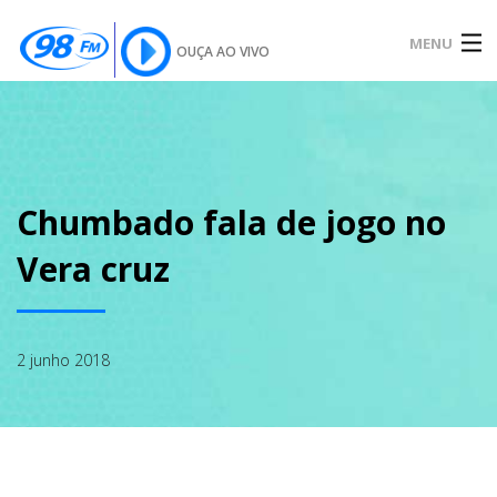
MENU
OUÇA AO VIVO
INÍCIO
SOBRE
Chumbado fala de jogo no
Vera cruz
NOTÍCIAS
2 junho 2018
PODCAST
GALERIA