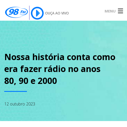
MENU
OUÇA AO VIVO
INÍCIO
SOBRE
Nossa história conta como
era fazer rádio no anos
NOTÍCIAS
80, 90 e 2000
PODCAST
12 outubro 2023
GALERIA