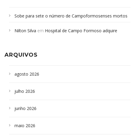
Sobe para sete o número de Campoformosenses mortos
em desabamento em São Paulo - Revista da Bahia
em
Nilton Silva
em
Hospital de Campo Formoso adquire
Campoformosenses que morreram em desabamentos são
aparelho para fazer exames de tomografia
sepultados em SP
ARQUIVOS
agosto 2026
julho 2026
junho 2026
maio 2026