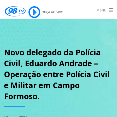
MENU
OUÇA AO VIVO
INÍCIO
SOBRE
Novo delegado da Polícia
Civil, Eduardo Andrade –
NOTÍCIAS
Operação entre Polícia Civil
e Militar em Campo
PODCAST
Formoso.
GALERIA