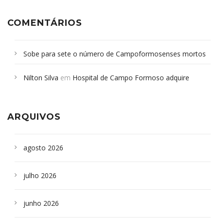
COMENTÁRIOS
Sobe para sete o número de Campoformosenses mortos
em desabamento em São Paulo - Revista da Bahia
em
Nilton Silva
em
Hospital de Campo Formoso adquire
Campoformosenses que morreram em desabamentos são
aparelho para fazer exames de tomografia
sepultados em SP
ARQUIVOS
agosto 2026
julho 2026
junho 2026