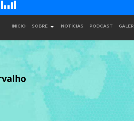
D
H
G
E
F
INÍCIO
SOBRE
NOTÍCIAS
PODCAST
GALER
História
rvalho
Equipe
Programação