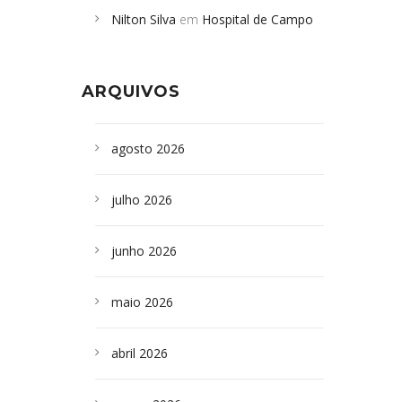
Nilton Silva
em
Hospital de Campo
desabamento em São Paulo - Revista
Formoso adquire aparelho para fazer
da Bahia
em
Campoformosenses que
exames de tomografia
morreram em desabamentos são
ARQUIVOS
sepultados em SP
agosto 2026
julho 2026
junho 2026
maio 2026
abril 2026