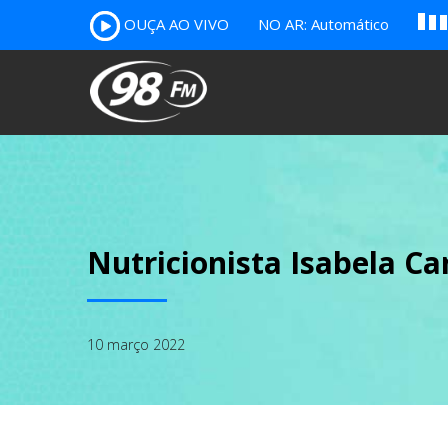
A
OUÇA AO VIVO
NO AR: Automático
B
c
Nutricionista Isabela Ca
10 março 2022