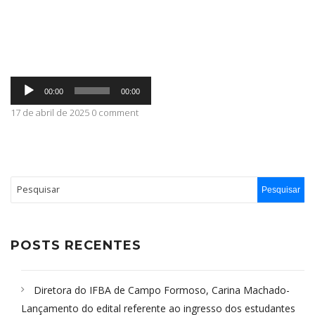
ABRANGÊNCIA
Tocador
CONTATO
00:00
00:00
de
áudio
17 de abril de 2025 0 comment
POSTS RECENTES
Diretora do IFBA de Campo Formoso, Carina Machado-
Lançamento do edital referente ao ingresso dos estudantes