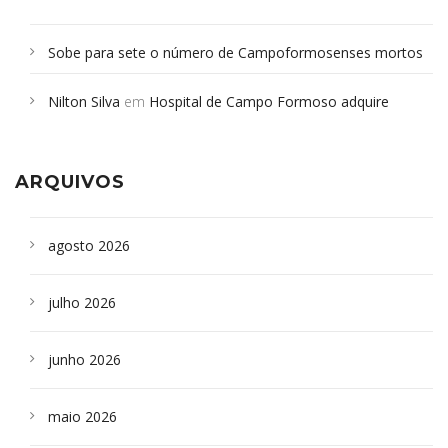
Sobe para sete o número de Campoformosenses mortos
em desabamento em São Paulo - Revista da Bahia
em
Nilton Silva
em
Hospital de Campo Formoso adquire
Campoformosenses que morreram em desabamentos são
aparelho para fazer exames de tomografia
sepultados em SP
ARQUIVOS
agosto 2026
julho 2026
junho 2026
maio 2026