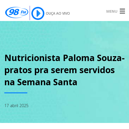
MENU
OUÇA AO VIVO
INÍCIO
SOBRE
Nutricionista Paloma Souza-
pratos pra serem servidos
NOTÍCIAS
na Semana Santa
PODCAST
17 abril 2025
GALERIA