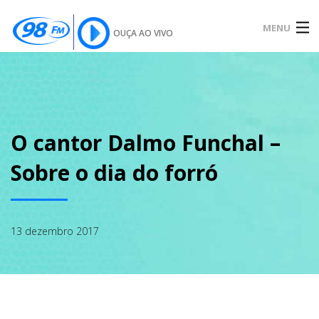
MENU
OUÇA AO VIVO
INÍCIO
SOBRE
O cantor Dalmo Funchal –
Sobre o dia do forró
NOTÍCIAS
13 dezembro 2017
PODCAST
GALERIA