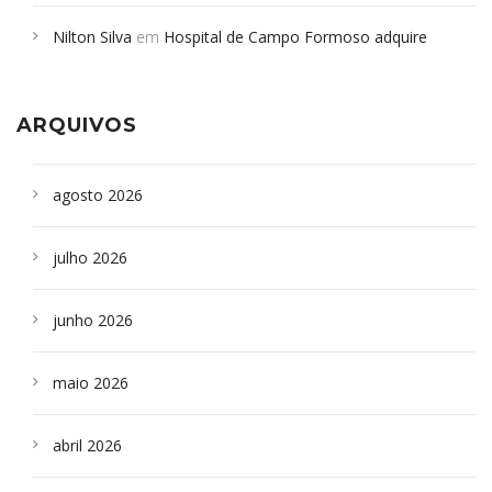
em desabamento em São Paulo - Revista da Bahia
em
Nilton Silva
em
Hospital de Campo Formoso adquire
Campoformosenses que morreram em desabamentos são
aparelho para fazer exames de tomografia
sepultados em SP
ARQUIVOS
agosto 2026
julho 2026
junho 2026
maio 2026
abril 2026