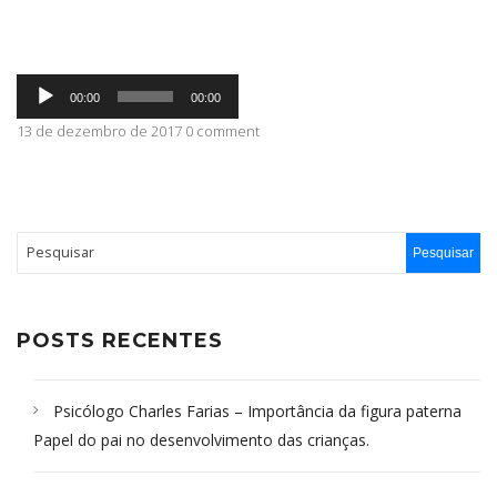
ABRANGÊNCIA
Tocador
00:00
00:00
de
áudio
13 de dezembro de 2017 0 comment
CONTATO
POSTS RECENTES
Psicólogo Charles Farias – Importância da figura paterna
Papel do pai no desenvolvimento das crianças.