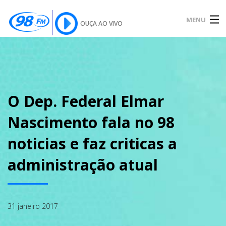
MENU
OUÇA AO VIVO
INÍCIO
SOBRE
O Dep. Federal Elmar
Nascimento fala no 98
NOTÍCIAS
noticias e faz criticas a
administração atual
PODCAST
31 janeiro 2017
GALERIA