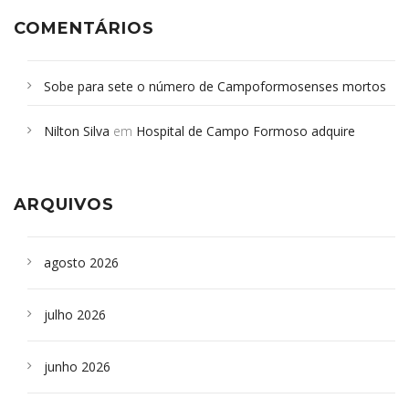
COMENTÁRIOS
Sobe para sete o número de Campoformosenses mortos
em desabamento em São Paulo - Revista da Bahia
em
Nilton Silva
em
Hospital de Campo Formoso adquire
Campoformosenses que morreram em desabamentos são
aparelho para fazer exames de tomografia
sepultados em SP
ARQUIVOS
agosto 2026
julho 2026
junho 2026