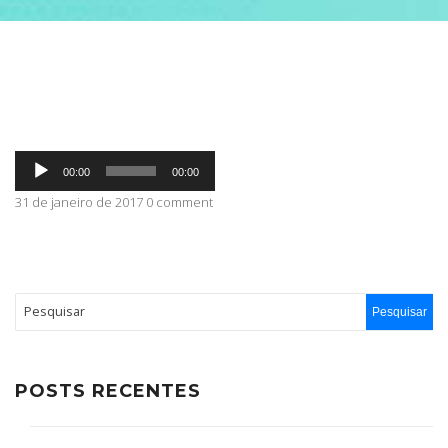
ABRANGÊNCIA
CONTATO
Tocador
00:00
00:00
de
áudio
31 de janeiro de 2017 0 comment
POSTS RECENTES