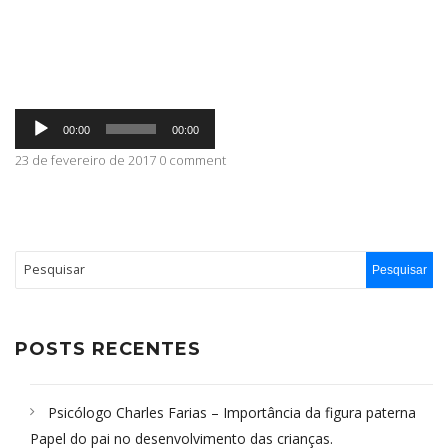
ABRANGÊNCIA
Tocador
CONTATO
00:00
00:00
de
áudio
23 de fevereiro de 2017 0 comment
POSTS RECENTES
Psicólogo Charles Farias – Importância da figura paterna
Papel do pai no desenvolvimento das crianças.