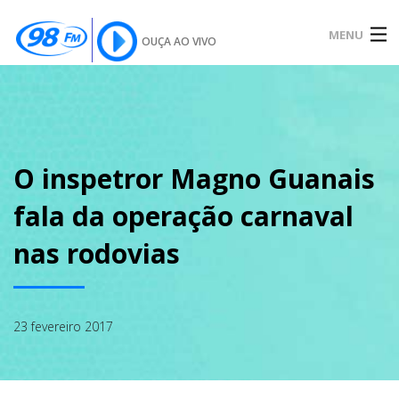
MENU
OUÇA AO VIVO
INÍCIO
SOBRE
O inspetror Magno Guanais
fala da operação carnaval
NOTÍCIAS
nas rodovias
PODCAST
23 fevereiro 2017
GALERIA