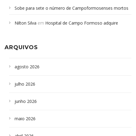
Sobe para sete o número de Campoformosenses mortos
em desabamento em São Paulo - Revista da Bahia
em
Nilton Silva
em
Hospital de Campo Formoso adquire
Campoformosenses que morreram em desabamentos são
aparelho para fazer exames de tomografia
sepultados em SP
ARQUIVOS
agosto 2026
julho 2026
junho 2026
maio 2026
abril 2026