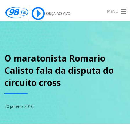
MENU
OUÇA AO VIVO
INÍCIO
SOBRE
O maratonista Romario
Calisto fala da disputa do
NOTÍCIAS
circuito cross
PODCAST
20 janeiro 2016
GALERIA