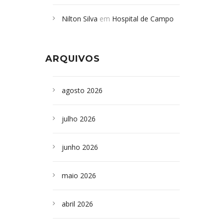
Campoformosenses mortos em
Nilton Silva
em
Hospital de Campo
desabamento em São Paulo - Revista
Formoso adquire aparelho para fazer
da Bahia
em
Campoformosenses que
exames de tomografia
morreram em desabamentos são
ARQUIVOS
sepultados em SP
agosto 2026
julho 2026
junho 2026
maio 2026
abril 2026