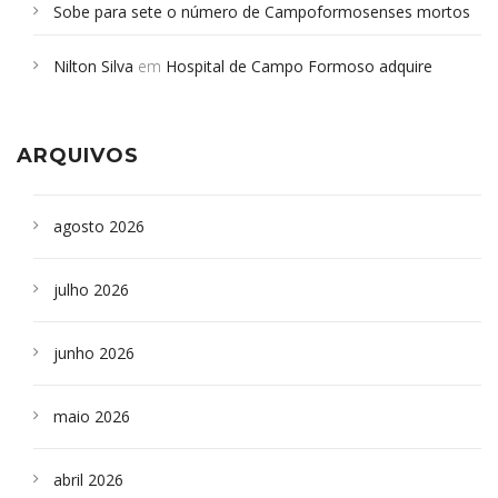
Sobe para sete o número de Campoformosenses mortos
em desabamento em São Paulo - Revista da Bahia
em
Nilton Silva
em
Hospital de Campo Formoso adquire
Campoformosenses que morreram em desabamentos são
aparelho para fazer exames de tomografia
sepultados em SP
ARQUIVOS
agosto 2026
julho 2026
junho 2026
maio 2026
abril 2026