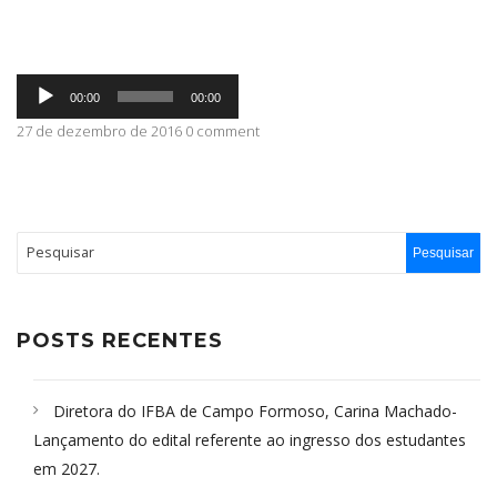
ABRANGÊNCIA
Tocador
00:00
00:00
de
áudio
27 de dezembro de 2016 0 comment
CONTATO
POSTS RECENTES
Diretora do IFBA de Campo Formoso, Carina Machado-
Lançamento do edital referente ao ingresso dos estudantes
em 2027.