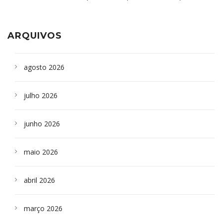
aparelho para fazer exames de tomografia
sepultados em SP
ARQUIVOS
agosto 2026
julho 2026
junho 2026
maio 2026
abril 2026
março 2026