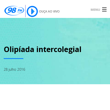
MENU
OUÇA AO VIVO
INÍCIO
SOBRE
Olipíada intercolegial
NOTÍCIAS
28 julho 2016
PODCAST
GALERIA