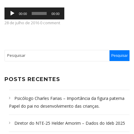
Tocador
ABRANGÊNCIA
00:00
00:00
de
áudio
28 de julho de 2016 0 comment
CONTATO
POSTS RECENTES
Psicólogo Charles Farias – Importância da figura paterna
Papel do pai no desenvolvimento das crianças.
Diretor do NTE-25 Helder Amorim – Dados do Ideb 2025