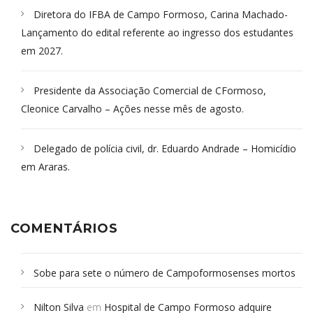
Diretora do IFBA de Campo Formoso, Carina Machado-
Lançamento do edital referente ao ingresso dos estudantes
em 2027.
Presidente da Associação Comercial de CFormoso,
Cleonice Carvalho – Ações nesse mês de agosto.
Delegado de polícia civil, dr. Eduardo Andrade – Homicídio
em Araras.
COMENTÁRIOS
Sobe para sete o número de Campoformosenses mortos
em desabamento em São Paulo - Revista da Bahia
em
Nilton Silva
em
Hospital de Campo Formoso adquire
Campoformosenses que morreram em desabamentos são