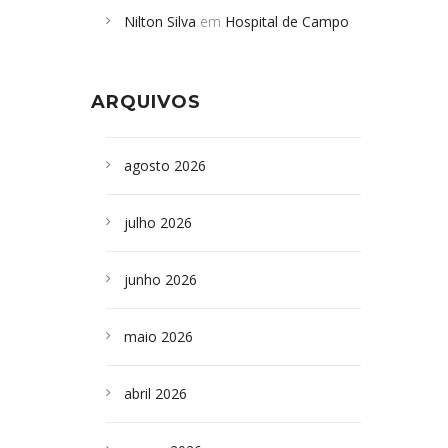
Nilton Silva
em
Hospital de Campo
desabamento em São Paulo - Revista
Formoso adquire aparelho para fazer
da Bahia
em
Campoformosenses que
exames de tomografia
morreram em desabamentos são
ARQUIVOS
sepultados em SP
agosto 2026
julho 2026
junho 2026
maio 2026
abril 2026