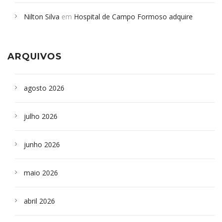
em desabamento em São Paulo - Revista da Bahia
em
Nilton Silva
em
Hospital de Campo Formoso adquire
Campoformosenses que morreram em desabamentos são
aparelho para fazer exames de tomografia
sepultados em SP
ARQUIVOS
agosto 2026
julho 2026
junho 2026
maio 2026
abril 2026