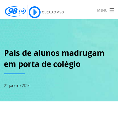
MENU
OUÇA AO VIVO
INÍCIO
SOBRE
Pais de alunos madrugam
em porta de colégio
NOTÍCIAS
21 janeiro 2016
PODCAST
GALERIA