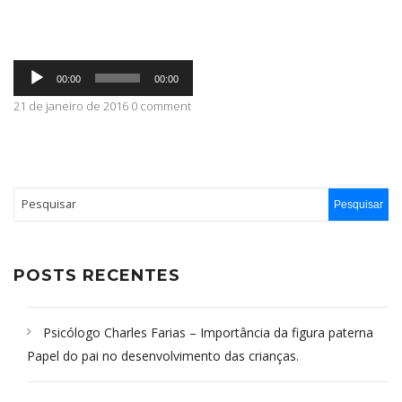
ABRANGÊNCIA
Tocador
00:00
00:00
de
áudio
21 de janeiro de 2016 0 comment
CONTATO
POSTS RECENTES
Psicólogo Charles Farias – Importância da figura paterna
Papel do pai no desenvolvimento das crianças.