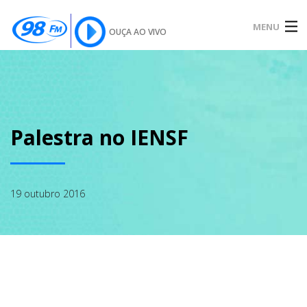
MENU
OUÇA AO VIVO
INÍCIO
SOBRE
Palestra no IENSF
NOTÍCIAS
19 outubro 2016
PODCAST
GALERIA