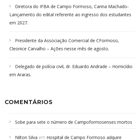
Diretora do IFBA de Campo Formoso, Carina Machado-
Lançamento do edital referente ao ingresso dos estudantes
em 2027.
Presidente da Associação Comercial de CFormoso,
Cleonice Carvalho – Ações nesse mês de agosto.
Delegado de polícia civil, dr. Eduardo Andrade – Homicídio
em Araras.
COMENTÁRIOS
Sobe para sete o número de Campoformosenses mortos
em desabamento em São Paulo - Revista da Bahia
em
Nilton Silva
em
Hospital de Campo Formoso adquire
Campoformosenses que morreram em desabamentos são