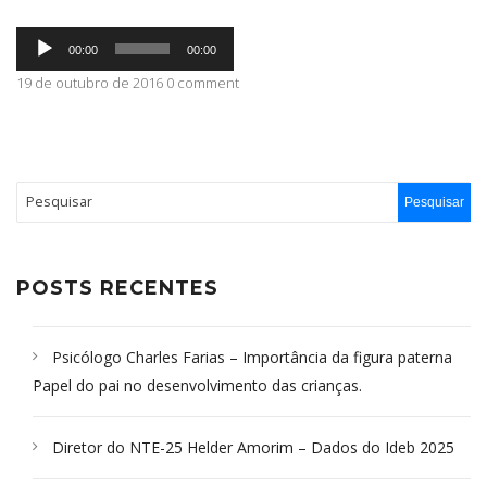
Tocador
ABRANGÊNCIA
00:00
00:00
de
áudio
19 de outubro de 2016 0 comment
CONTATO
POSTS RECENTES
Psicólogo Charles Farias – Importância da figura paterna
Papel do pai no desenvolvimento das crianças.
Diretor do NTE-25 Helder Amorim – Dados do Ideb 2025