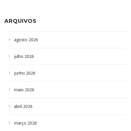
aparelho para fazer exames de tomografia
sepultados em SP
ARQUIVOS
agosto 2026
julho 2026
junho 2026
maio 2026
abril 2026
março 2026