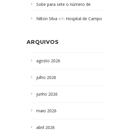
Sobe para sete o número de
Campoformosenses mortos em
Nilton Silva
em
Hospital de Campo
desabamento em São Paulo - Revista
Formoso adquire aparelho para fazer
da Bahia
em
Campoformosenses que
exames de tomografia
morreram em desabamentos são
ARQUIVOS
sepultados em SP
agosto 2026
julho 2026
junho 2026
maio 2026
abril 2026