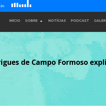
D
H
G
A
tão
B
c
E
F
INÍCIO
SOBRE
NOTÍCIAS
PODCAST
GALER
História
rigues de Campo Formoso expli
Equipe
Programação