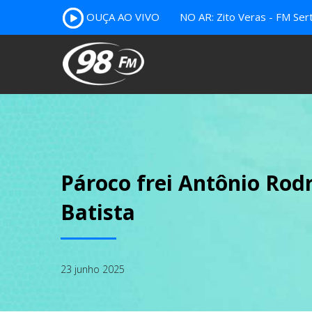
OUÇA AO VIVO
NO AR: Zito Veras - FM Ser
Pároco frei Antônio Rod
Batista
23 junho 2025