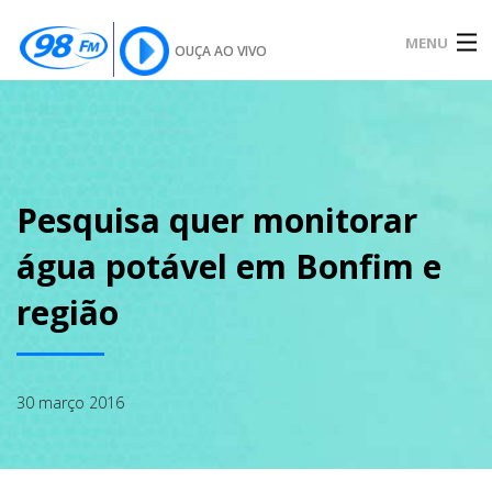
MENU
OUÇA AO VIVO
INÍCIO
SOBRE
Pesquisa quer monitorar
água potável em Bonfim e
NOTÍCIAS
região
PODCAST
30 março 2016
GALERIA