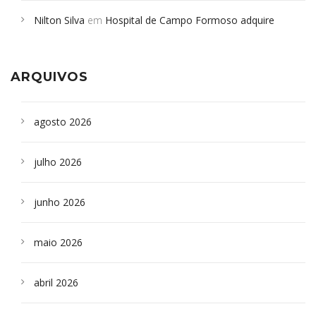
em desabamento em São Paulo - Revista da Bahia
em
Nilton Silva
em
Hospital de Campo Formoso adquire
Campoformosenses que morreram em desabamentos são
aparelho para fazer exames de tomografia
sepultados em SP
ARQUIVOS
agosto 2026
julho 2026
junho 2026
maio 2026
abril 2026