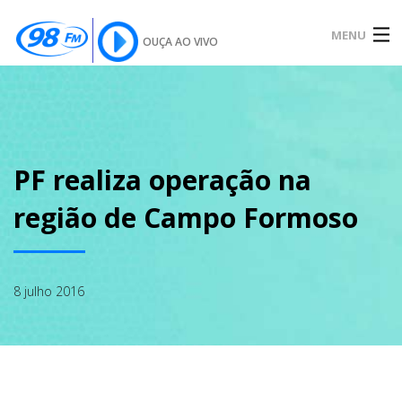
MENU
OUÇA AO VIVO
INÍCIO
SOBRE
PF realiza operação na
região de Campo Formoso
NOTÍCIAS
8 julho 2016
PODCAST
GALERIA