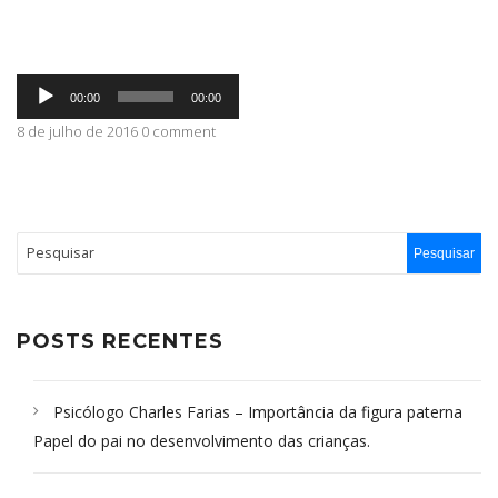
ABRANGÊNCIA
Tocador
00:00
00:00
de
áudio
8 de julho de 2016 0 comment
CONTATO
POSTS RECENTES
Psicólogo Charles Farias – Importância da figura paterna
Papel do pai no desenvolvimento das crianças.