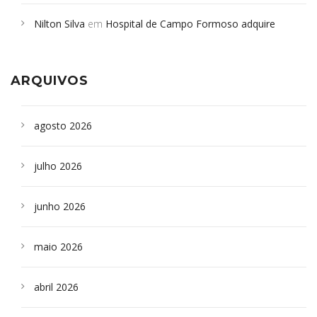
em desabamento em São Paulo - Revista da Bahia
em
Nilton Silva
em
Hospital de Campo Formoso adquire
Campoformosenses que morreram em desabamentos são
aparelho para fazer exames de tomografia
sepultados em SP
ARQUIVOS
agosto 2026
julho 2026
junho 2026
maio 2026
abril 2026