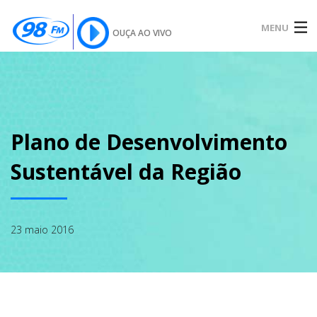
MENU
OUÇA AO VIVO
INÍCIO
SOBRE
Plano de Desenvolvimento
Sustentável da Região
NOTÍCIAS
23 maio 2016
PODCAST
GALERIA