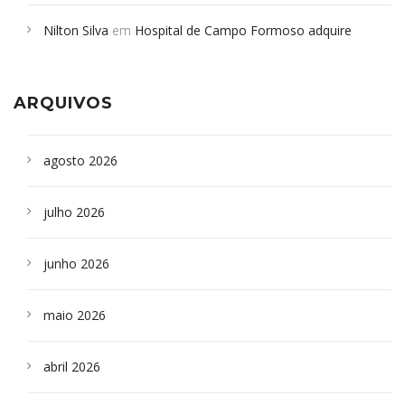
em desabamento em São Paulo - Revista da Bahia
em
Nilton Silva
em
Hospital de Campo Formoso adquire
Campoformosenses que morreram em desabamentos são
aparelho para fazer exames de tomografia
sepultados em SP
ARQUIVOS
agosto 2026
julho 2026
junho 2026
maio 2026
abril 2026