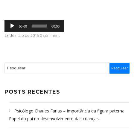
ABRANGÊNCIA
Tocador
00:00
00:00
de
áudio
23 de maio de 2016 0 comment
CONTATO
POSTS RECENTES
Psicólogo Charles Farias – Importância da figura paterna
Papel do pai no desenvolvimento das crianças.