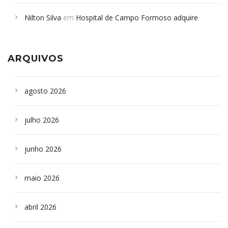
em desabamento em São Paulo - Revista da Bahia
em
Nilton Silva
em
Hospital de Campo Formoso adquire
Campoformosenses que morreram em desabamentos são
aparelho para fazer exames de tomografia
sepultados em SP
ARQUIVOS
agosto 2026
julho 2026
junho 2026
maio 2026
abril 2026