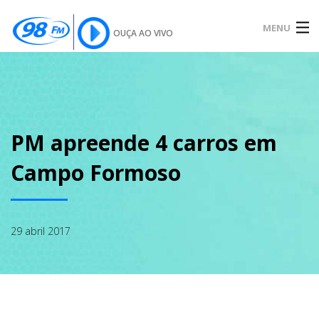
MENU
OUÇA AO VIVO
INÍCIO
SOBRE
PM apreende 4 carros em
Campo Formoso
NOTÍCIAS
29 abril 2017
PODCAST
GALERIA