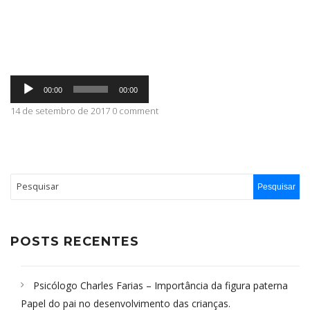
ABRANGÊNCIA
Tocador
CONTATO
00:00
00:00
de
áudio
14 de setembro de 2017 0 comment
POSTS RECENTES
Psicólogo Charles Farias – Importância da figura paterna
Papel do pai no desenvolvimento das crianças.