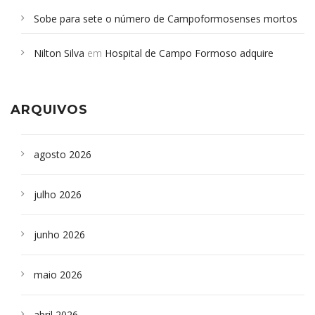
Sobe para sete o número de Campoformosenses mortos
em desabamento em São Paulo - Revista da Bahia
em
Nilton Silva
em
Hospital de Campo Formoso adquire
Campoformosenses que morreram em desabamentos são
aparelho para fazer exames de tomografia
sepultados em SP
ARQUIVOS
agosto 2026
julho 2026
junho 2026
maio 2026
abril 2026