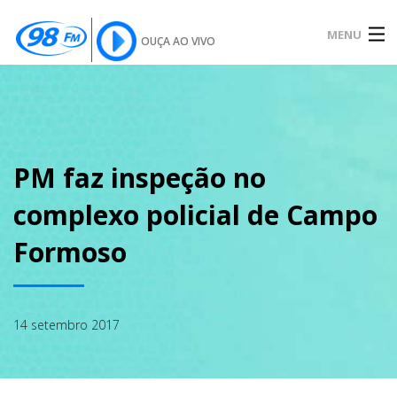
MENU
OUÇA AO VIVO
INÍCIO
SOBRE
PM faz inspeção no
complexo policial de Campo
NOTÍCIAS
Formoso
PODCAST
14 setembro 2017
GALERIA