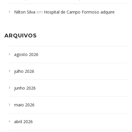
em desabamento em São Paulo - Revista da Bahia
em
Nilton Silva
em
Hospital de Campo Formoso adquire
Campoformosenses que morreram em desabamentos são
aparelho para fazer exames de tomografia
sepultados em SP
ARQUIVOS
agosto 2026
julho 2026
junho 2026
maio 2026
abril 2026