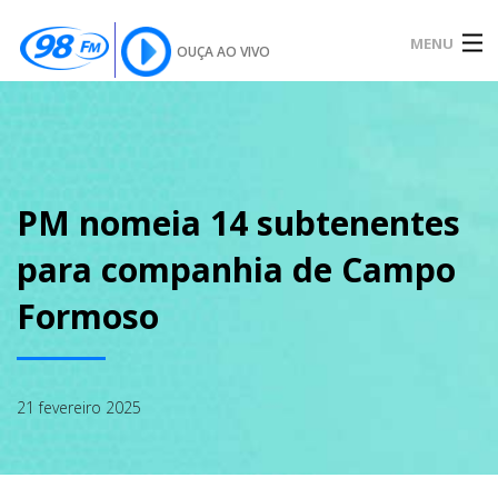
MENU
OUÇA AO VIVO
INÍCIO
SOBRE
PM nomeia 14 subtenentes
para companhia de Campo
NOTÍCIAS
Formoso
PODCAST
21 fevereiro 2025
GALERIA