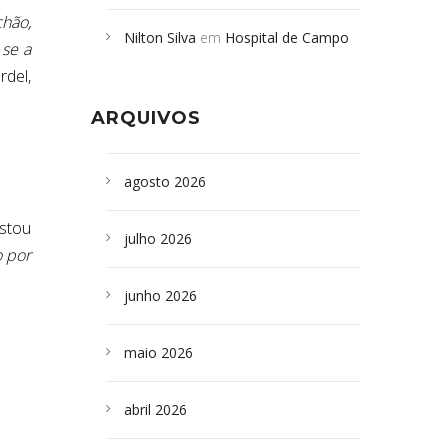
Campoformosenses mortos em
chão,
Nilton Silva
em
Hospital de Campo
desabamento em São Paulo - Revista
se a
Formoso adquire aparelho para fazer
da Bahia
em
Campoformosenses que
ardel,
exames de tomografia
morreram em desabamentos são
ARQUIVOS
sepultados em SP
agosto 2026
Estou
julho 2026
o por
junho 2026
maio 2026
abril 2026