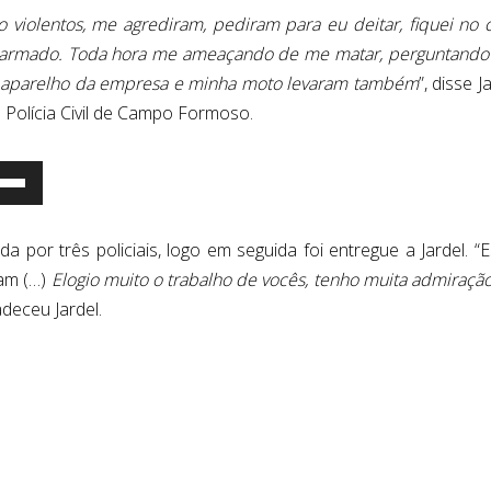
violentos, me agrediram, pediram para eu deitar, fiquei no 
a armado. Toda hora me ameaçando de me matar, perguntando 
m aparelho da empresa e minha moto levaram também
”, disse J
 Polícia Civil de Campo Formoso.
s
a
or três policiais, logo em seguida foi entregue a Jardel. “
a
am (…)
Elogio muito o trabalho de vocês, tenho muita admiraçã
adeceu Jardel.
a
o
a
entar
nuir
ume.