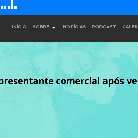
G
E
F
D
H
INÍCIO
SOBRE
NOTÍCIAS
PODCAST
GALER
História
resentante comercial após vei
Equipe
Programação