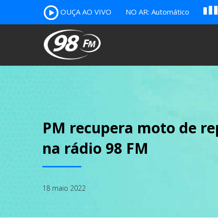
B
c
OUÇA AO VIVO
NO AR: Automático
A
PM recupera moto de rep
na rádio 98 FM
18 maio 2022