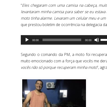
“
Eles chegaram com uma camisa na cabeça, muito 
levantaram minha camisa para saber se eu estav
moto tinha alarme. Levaram um celular meu e u
que prestou boletim de ocorrência na delegacia da
Tocador
Use
00:00
00:00
de
as
áudio
seta
par
Segundo o comando da PM, a moto foi recuperada p
cim
muito emocionado com a força que vocês me der
ou
vocês não só porque recuperam minha moto
”, agr
par
baix
par
aum
ou
dimi
o
vol