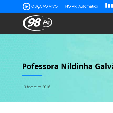
A
OUÇA AO VIVO
NO AR: Automático
B
c
Pofessora Nildinha Galv
13 fevereiro 2016