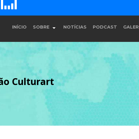
D
H
G
E
F
INÍCIO
SOBRE
NOTÍCIAS
PODCAST
GALER
História
ão Culturart
Equipe
Programação