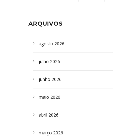
Formoso adquire aparelho para fazer
da Bahia
em
Campoformosenses que
exames de tomografia
morreram em desabamentos são
ARQUIVOS
sepultados em SP
agosto 2026
julho 2026
junho 2026
maio 2026
abril 2026
março 2026