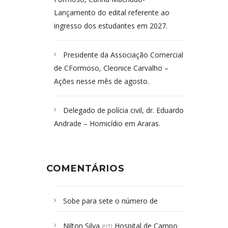
Lançamento do edital referente ao
ingresso dos estudantes em 2027.
Presidente da Associação Comercial
de CFormoso, Cleonice Carvalho –
Ações nesse mês de agosto.
Delegado de polícia civil, dr. Eduardo
Andrade – Homicídio em Araras.
COMENTÁRIOS
Sobe para sete o número de
Campoformosenses mortos em
Nilton Silva
em
Hospital de Campo
desabamento em São Paulo - Revista