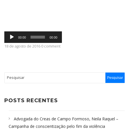
ABRANGÊNCIA
Tocador
CONTATO
00:00
00:00
de
áudio
18 de agosto de 2016 0 comment
POSTS RECENTES
Advogada do Creas de Campo Formoso, Neila Raquel –
Campanha de conscientização pelo fim da violência