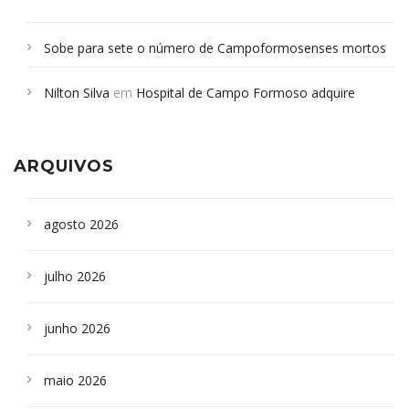
Sobe para sete o número de Campoformosenses mortos
em desabamento em São Paulo - Revista da Bahia
em
Nilton Silva
em
Hospital de Campo Formoso adquire
Campoformosenses que morreram em desabamentos são
aparelho para fazer exames de tomografia
sepultados em SP
ARQUIVOS
agosto 2026
julho 2026
junho 2026
maio 2026