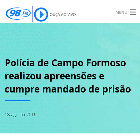
MENU
OUÇA AO VIVO
INÍCIO
SOBRE
Polícia de Campo Formoso
realizou apreensões e
NOTÍCIAS
cumpre mandado de prisão
PODCAST
18 agosto 2016
GALERIA