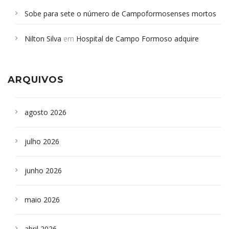
Sobe para sete o número de Campoformosenses mortos
em desabamento em São Paulo - Revista da Bahia
em
Nilton Silva
em
Hospital de Campo Formoso adquire
Campoformosenses que morreram em desabamentos são
aparelho para fazer exames de tomografia
sepultados em SP
ARQUIVOS
agosto 2026
julho 2026
junho 2026
maio 2026
abril 2026