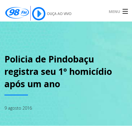
MENU
OUÇA AO VIVO
INÍCIO
SOBRE
Policia de Pindobaçu
registra seu 1º homicídio
NOTÍCIAS
após um ano
PODCAST
9 agosto 2016
GALERIA