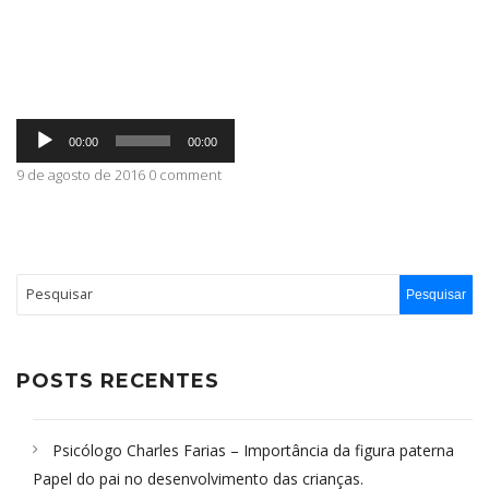
ABRANGÊNCIA
Tocador
CONTATO
00:00
00:00
de
áudio
9 de agosto de 2016 0 comment
POSTS RECENTES
Psicólogo Charles Farias – Importância da figura paterna
Papel do pai no desenvolvimento das crianças.