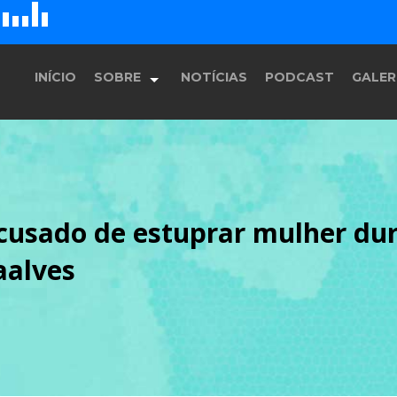
D
H
G
E
F
INÍCIO
SOBRE
NOTÍCIAS
PODCAST
GALER
História
cusado de estuprar mulher du
Equipe
aalves
Programação