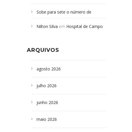
Sobe para sete o número de
Campoformosenses mortos em
Nilton Silva
em
Hospital de Campo
desabamento em São Paulo - Revista
Formoso adquire aparelho para fazer
da Bahia
em
Campoformosenses que
exames de tomografia
morreram em desabamentos são
ARQUIVOS
sepultados em SP
agosto 2026
julho 2026
junho 2026
maio 2026