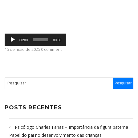
ABRANGÊNCIA
Tocador
CONTATO
00:00
00:00
de
áudio
15 de maio de 2025 0 comment
POSTS RECENTES
Psicólogo Charles Farias – Importância da figura paterna
Papel do pai no desenvolvimento das crianças.