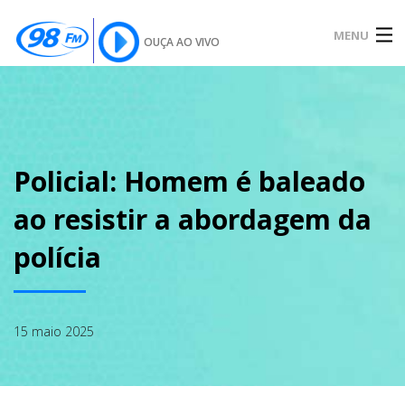
MENU
OUÇA AO VIVO
INÍCIO
SOBRE
Policial: Homem é baleado
ao resistir a abordagem da
NOTÍCIAS
polícia
PODCAST
15 maio 2025
GALERIA