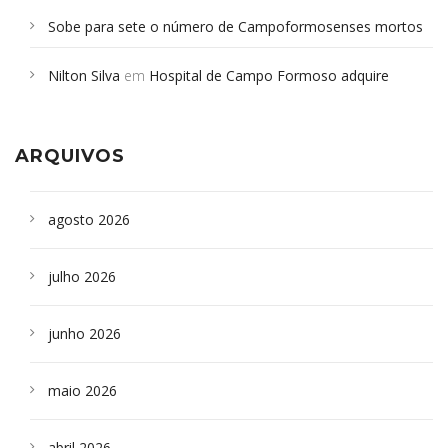
Sobe para sete o número de Campoformosenses mortos
em desabamento em São Paulo - Revista da Bahia
em
Nilton Silva
em
Hospital de Campo Formoso adquire
Campoformosenses que morreram em desabamentos são
aparelho para fazer exames de tomografia
sepultados em SP
ARQUIVOS
agosto 2026
julho 2026
junho 2026
maio 2026
abril 2026